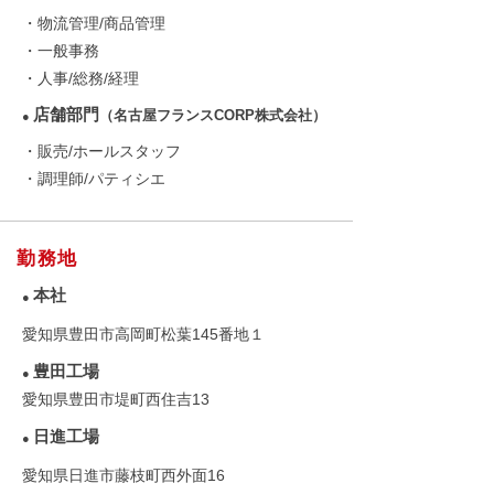
・物流管理/商品管理
・一般事務
・人事/総務/経理
店舗部門
（名古屋フランスCORP株式会社）
●
・販売/ホールスタッフ
・調理師/パティシエ
勤務地
本社
●
愛知県豊田市高岡町松葉145番地１
豊田工場
●
愛知県豊田市堤町西住吉13
日進工場
●
愛知県日進市藤枝町西外面16