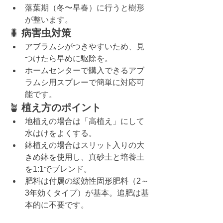
落葉期（冬〜早春）に行うと樹形
が整います。
🐛
 病害虫対策
アブラムシがつきやすいため、見
つけたら早めに駆除を。
ホームセンターで購入できるアブ
ラムシ用スプレーで簡単に対応可
能です。
🪴 
植え方のポイント
地植えの場合は「高植え」にして
水はけをよくする。
鉢植えの場合はスリット入りの大
きめ鉢を使用し、真砂土と培養土
を1:1でブレンド。
肥料は付属の緩効性固形肥料（2～
3年効くタイプ）が基本。追肥は基
本的に不要です。