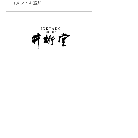
コメントを追加…
アーモンドの風味・旨み
お客様と一緒に
が主役！「おつまみフロ
「おつまみフロ
ランタン」ができるまで
ン」試食投票イ
開催します！
井桁堂株式会社
MAIL：
info@igetado.co.jp
■本社
〒473-0933 愛知県豊田市高岡町松葉145番地１
TEL：0565-40-9201 FAX：0565-40-9210
■東京支社
〒101-0032 東京都千代田区岩本町3丁目5-2
合人社東京秋葉原ビル402号室
TEL：03-5846-9260 FAX：03-5846-9264