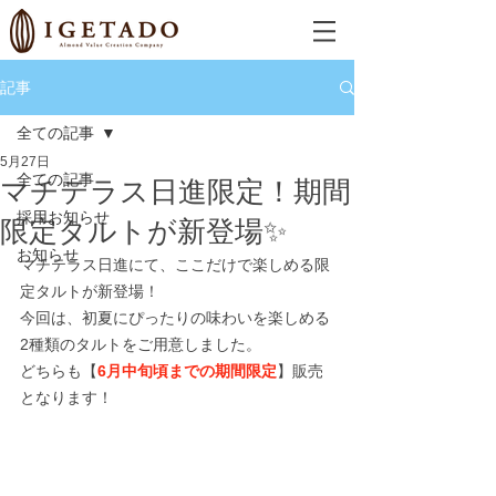
記事
全ての記事
5月27日
全ての記事
マチテラス日進限定！期間
採用お知らせ
限定タルトが新登場✨
お知らせ
マチテラス日進にて、ここだけで楽しめる限
定タルトが新登場！
今回は、初夏にぴったりの味わいを楽しめる
2種類のタルトをご用意しました。
どちらも【
6月中旬頃までの期間限定
】販売
となります！