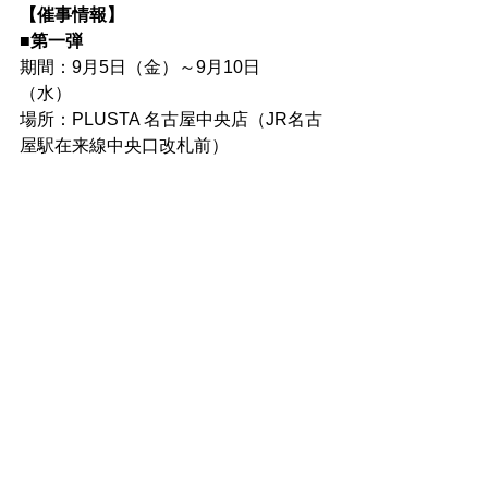
【催事情報】
■第一弾　
期間：9月5日（金）～9月10日
（水）　
場所：PLUSTA 名古屋中央店（JR名古
屋駅在来線中央口改札前）
■第二弾
期間：9月17日（水）～9月23日（火・
祝）　
場所：PLUSTA Gift名古屋中央店（新幹
線精算所隣り）
すべて表示
最新記事